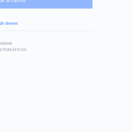
ir al carrito
 de deseos
300849
AUTOMÁTICOS