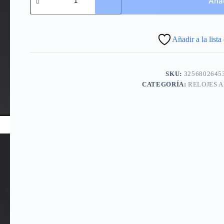
Añad
mecánico
automático
para
hombre,
Añadir a la lista
cronógrafo
con
correa
de
SKU:
3256802645
cuero,
de
CATEGORÍA:
RELOJES 
lujo,
deportivo,
a
la
moda,
nuevo
cantidad