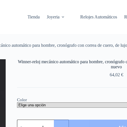
Saltar
al
contenido
Tienda
Joyeria
Relojes Automáticos
R
ánico automático para hombre, cronógrafo con correa de cuero, de lujo
Winner-reloj mecánico automático para hombre, cronógrafo co
nuevo
64,02
€
Color
Winner-
reloj