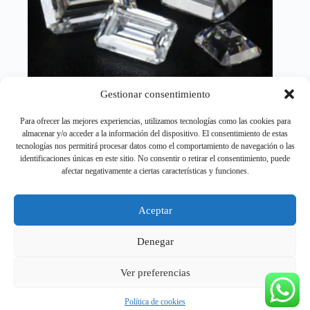
producto
Gestionar consentimiento
Para ofrecer las mejores experiencias, utilizamos tecnologías como las cookies para
almacenar y/o acceder a la información del dispositivo. El consentimiento de estas
tecnologías nos permitirá procesar datos como el comportamiento de navegación o las
Diamantes de moissanita de corte esmeralda 0,2 CT a
identificaciones únicas en este sitio. No consentir o retirar el consentimiento, puede
10CT Color D VVS1 gemas sueltas de laboratorio
afectar negativamente a ciertas características y funciones.
Rango
20,10
€
-
461,68
€
de
Gemas
,
Joyeria
precios:
Aceptar
desde
Este
Seleccionar opciones
20,10 €
producto
Denegar
hasta
tiene
461,68 €
múltiples
Ver preferencias
variantes.
Copyright © 2026 - RELOJESDOMICILIO.COM - 📦
Las
Envíos GRATIS en 24 h a toda España | Contra reembolso
opciones
Política de cookies