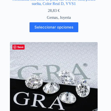
suelta, Color Real D, VVS1
28,83
€
Gemas
,
Joyeria
Este
Seleccionar opciones
producto
tiene
múltiples
variantes.
Las
Save
opciones
se
pueden
elegir
en
la
página
de
producto