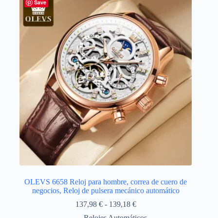
Las
Save
opciones
se
pueden
elegir
en
la
página
de
producto
OLEVS 6658 Reloj para hombre, correa de cuero de
negocios, Reloj de pulsera mecánico automático
Rango
137,98
€
-
139,18
€
de
Relojes Automáticos