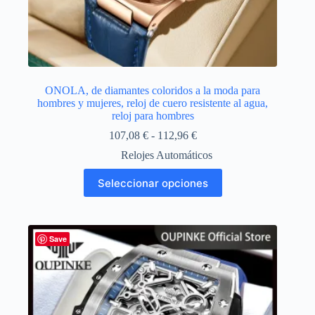
ONOLA, de diamantes coloridos a la moda para
hombres y mujeres, reloj de cuero resistente al agua,
reloj para hombres
Rango
107,08
€
-
112,96
€
de
Relojes Automáticos
precios:
desde
Este
Seleccionar opciones
107,08 €
producto
hasta
tiene
112,96 €
múltiples
variantes.
Las
Save
opciones
se
pueden
elegir
en
la