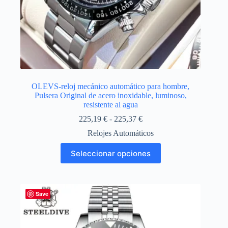
OLEVS-reloj mecánico automático para hombre,
Pulsera Original de acero inoxidable, luminoso,
resistente al agua
Rango
225,19
€
-
225,37
€
de
Relojes Automáticos
precios:
desde
Este
Seleccionar opciones
225,19 €
producto
hasta
tiene
225,37 €
múltiples
variantes.
Las
Save
opciones
se
pueden