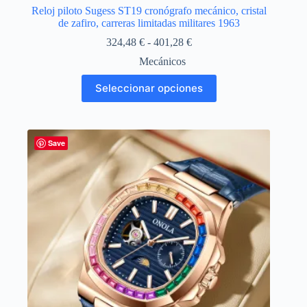
Reloj piloto Sugess ST19 cronógrafo mecánico, cristal
de zafiro, carreras limitadas militares 1963
Rango
324,48
€
-
401,28
€
de
Mecánicos
precios:
desde
Este
Seleccionar opciones
324,48 €
producto
hasta
tiene
401,28 €
múltiples
variantes.
Las
Save
opciones
se
pueden
elegir
en
la
página
de
producto