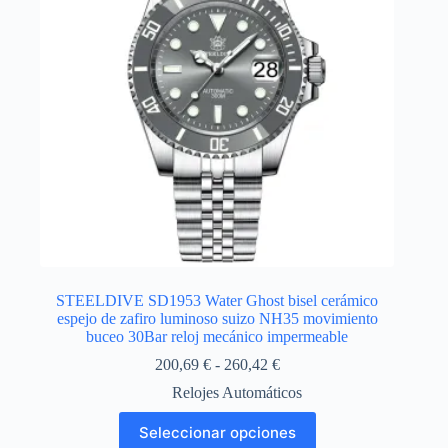
elegir
en
la
página
de
producto
STEELDIVE SD1953 Water Ghost bisel cerámico
espejo de zafiro luminoso suizo NH35 movimiento
buceo 30Bar reloj mecánico impermeable
Rango
200,69
€
-
260,42
€
de
Relojes Automáticos
precios:
desde
Este
Seleccionar opciones
200,69 €
producto