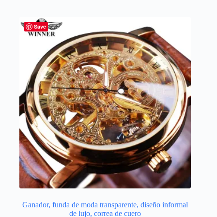
múltiples
variantes.
Las
Save
opciones
se
pueden
elegir
en
la
página
de
producto
Ganador, funda de moda transparente, diseño informal
de lujo, correa de cuero