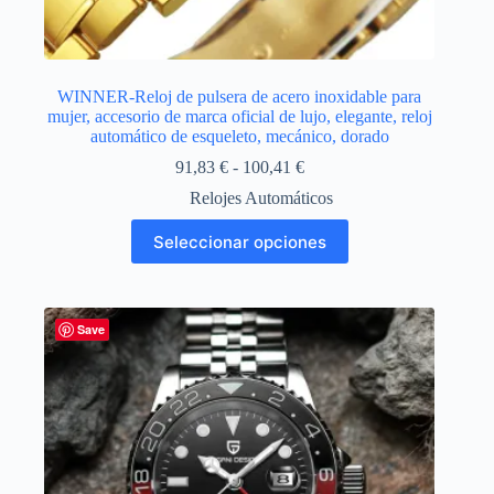
WINNER-Reloj de pulsera de acero inoxidable para
mujer, accesorio de marca oficial de lujo, elegante, reloj
automático de esqueleto, mecánico, dorado
Rango
91,83
€
-
100,41
€
de
Relojes Automáticos
precios:
desde
Este
Seleccionar opciones
91,83 €
producto
hasta
tiene
100,41 €
múltiples
variantes.
Las
Save
opciones
se
pueden
elegir
en
la
página
de