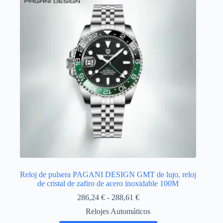
se
pueden
elegir
en
la
página
de
producto
Reloj de pulsera PAGANI DESIGN GMT de lujo, reloj
de cristal de zafiro de acero inoxidable 100M
Rango
286,24
€
-
288,61
€
de
Relojes Automáticos
precios: