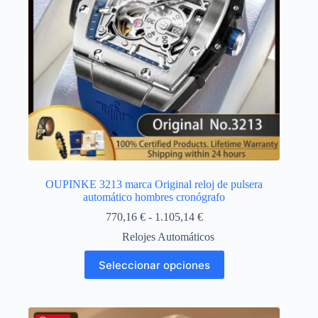
página
de
producto
OUPINKE 3213 marca Original reloj de pulsera
automático hombres cronógrafo
Rango
770,16
€
-
1.105,14
€
de
Relojes Automáticos
precios:
desde
Este
Seleccionar opciones
770,16 €
producto
hasta
tiene
1.105,14 €
múltiples
variantes.