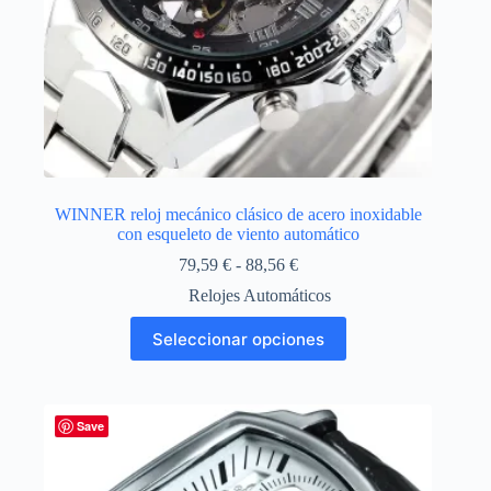
WINNER reloj mecánico clásico de acero inoxidable
con esqueleto de viento automático
Rango
79,59
€
-
88,56
€
de
Relojes Automáticos
precios:
desde
Este
Seleccionar opciones
79,59 €
producto
hasta
tiene
88,56 €
múltiples
variantes.
Las
Save
opciones
se
pueden