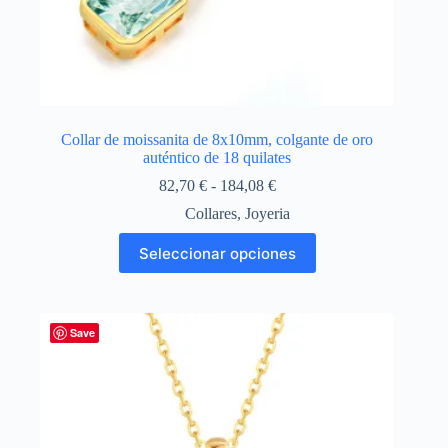
Collar de moissanita de 8x10mm, colgante de oro
auténtico de 18 quilates
Rango
82,70
€
-
184,08
€
de
Collares
,
Joyeria
precios:
desde
Este
Seleccionar opciones
82,70 €
producto
hasta
tiene
184,08 €
múltiples
variantes.
Las
Save
opciones
se
pueden
elegir
en
la