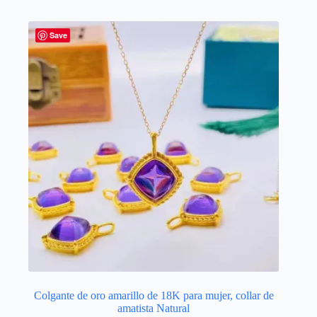
213,20 €
múltiples
variantes.
Las
Save
opciones
se
pueden
elegir
en
la
página
de
producto
Colgante de oro amarillo de 18K para mujer, collar de
amatista Natural