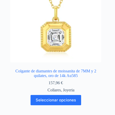
la
página
de
producto
Colgante de diamantes de moissanita de 7MM y 2
quilates, oro de 14k Au585
157,96
€
Collares
,
Joyeria
Este
Seleccionar opciones
producto
tiene
múltiples