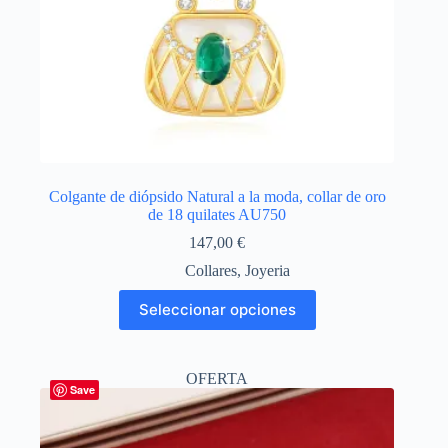
Colgante de diópsido Natural a la moda, collar de oro
de 18 quilates AU750
147,00
€
Collares
,
Joyeria
Este
Seleccionar opciones
producto
tiene
múltiples
variantes.
OFERTA
Las
Save
opciones
se
pueden