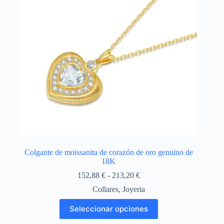
Colgante de moissanita de corazón de oro genuino de
18K
Rango
152,88
€
-
213,20
€
de
Collares
,
Joyeria
precios:
desde
Este
Seleccionar opciones
152,88 €
producto
hasta
tiene