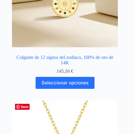
Colgante de 12 signos del zodiaco, 100% de oro de
14K
145,16
€
Este
Seleccionar opciones
producto
tiene
múltiples
variantes.
Las
Save
opciones
se
pueden
elegir
en