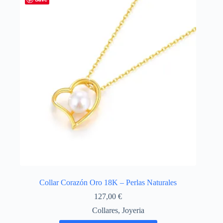
opciones
se
pueden
elegir
en
la
página
de
producto
Collar Corazón Oro 18K – Perlas Naturales
127,00
€
Collares
,
Joyeria