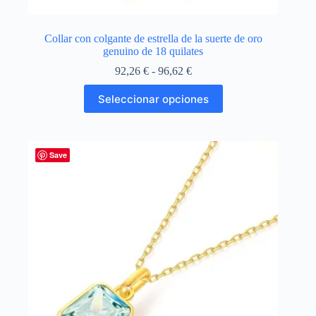
Collar con colgante de estrella de la suerte de oro
genuino de 18 quilates
Rango
92,26
€
-
96,62
€
de
Este
precios:
Seleccionar opciones
producto
desde
tiene
92,26 €
múltiples
hasta
variantes.
96,62 €
Las
Save
opciones
se
pueden
elegir
en
la
página
de
producto