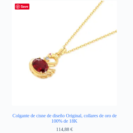
variantes.
Las
Save
opciones
se
pueden
elegir
en
la
página
de
producto
Colgante de cisne de diseño Original, collares de oro de
100% de 18K
114,88
€