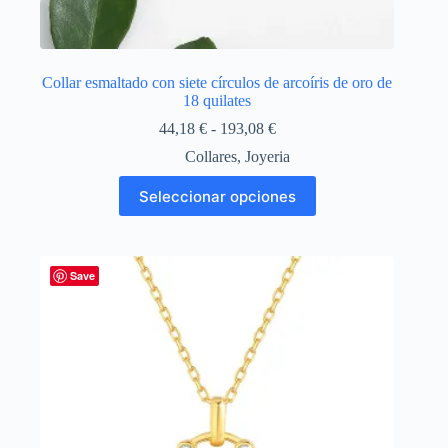
Collar esmaltado con siete círculos de arcoíris de oro de
18 quilates
Rango
44,18
€
-
193,08
€
de
Collares
,
Joyeria
precios:
desde
Este
Seleccionar opciones
44,18 €
producto
hasta
tiene
193,08 €
múltiples
variantes.
Las
Save
opciones
se
pueden
elegir
en
la
página
de
producto