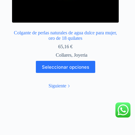
Colgante de perlas naturales de agua dulce para mujer,
oro de 18 quilates
65,16
€
Collares
,
Joyeria
Este
Seleccionar opciones
producto
tiene
múltiples
variantes.
Siguiente
Las
opciones
se
pueden
elegir
en
la
página
de