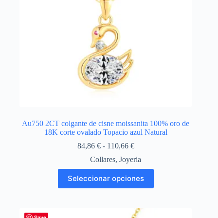
página
de
producto
Au750 2CT colgante de cisne moissanita 100% oro de
18K corte ovalado Topacio azul Natural
Rango
84,86
€
-
110,66
€
de
Collares
,
Joyeria
precios:
desde
Este
Seleccionar opciones
84,86 €
producto
hasta
tiene
110,66 €
múltiples
variantes.
Las
Save