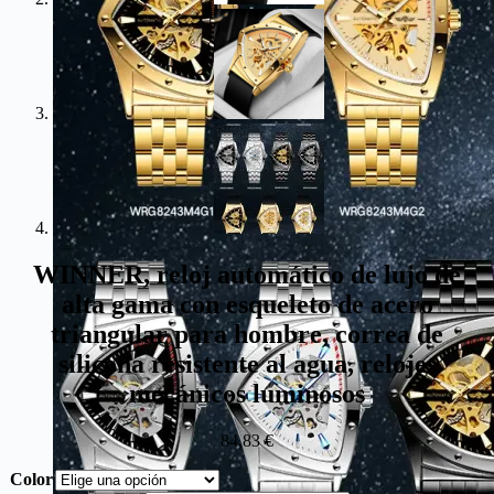
WINNER, reloj automático de lujo de
alta gama con esqueleto de acero
triangular para hombre, correa de
silicona resistente al agua, relojes
mecánicos luminosos
84,83
€
Color