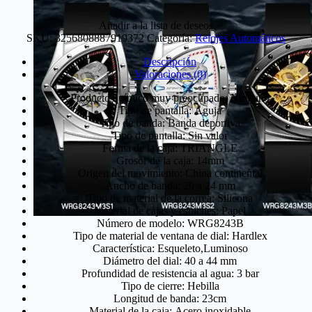
Añadir a la lista de deseos
SKU:
3256808887919372
Categoría:
Relojes Automáticos
Descripción
Valoraciones (0)
Producto químico muy preocupado:
Ninguno
Tipo de pantalla:
Aguja
Tipo de banda:
Banda deportiva
Tipo de pantalla:
Sin valor
Forma de la caja:
TRIANGLE
Grosor de la caja:
14mm
Origen del movimiento:
China continental
Ancho de banda:
20 a 24 mm
Tipo de material de la correa:
Silicona
Material de cajas y estuches:
Papel
Número de modelo:
WRG8243B
Tipo de material de ventana de dial:
Hardlex
Característica:
Esqueleto,Luminoso
Diámetro del dial:
40 a 44 mm
Profundidad de resistencia al agua:
3 bar
Tipo de cierre:
Hebilla
Longitud de banda:
23cm
Material de la caja:
Acero inoxidable