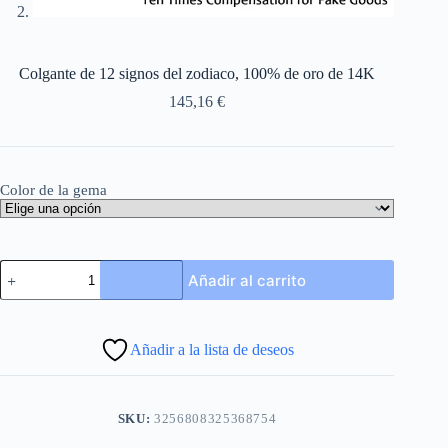
Colgante de 12 signos del zodiaco, 100% de oro de 14K
145,16
€
Color de la gema
Colgante
Añadir al carrito
de
12
signos
del
Añadir a la lista de deseos
zodiaco,
100%
de
oro
SKU:
3256808325368754
de
14K