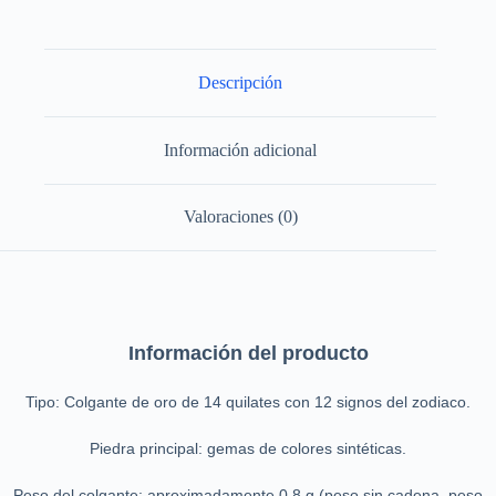
cantidad
Descripción
Información adicional
Valoraciones (0)
Información del producto
Tipo: Colgante de oro de 14 quilates con 12 signos del zodiaco.
Piedra principal: gemas de colores sintéticas.
Peso del colgante: aproximadamente 0,8 g (peso sin cadena, peso