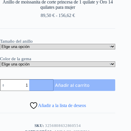
Anillo de moissanita de corte princesa de 1 quilate y Oro 14
quilates para mujer
Rango
89,50
€
-
156,62
€
de
precios:
desde
89,50 €
Tamaño del anillo
hasta
156,62 €
Color de la gema
Anillo
Añadir al carrito
de
moissanita
de
corte
Añadir a la lista de deseos
princesa
de
1
quilate
SKU:
3256808632860554
y