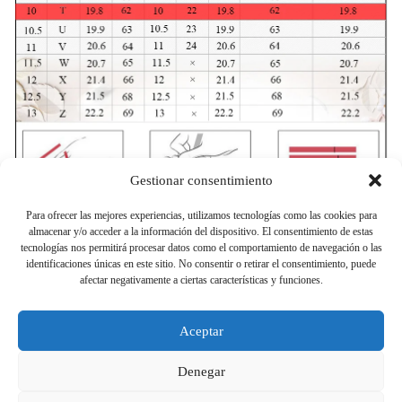
Gestionar consentimiento
Para ofrecer las mejores experiencias, utilizamos tecnologías como las cookies para
almacenar y/o acceder a la información del dispositivo. El consentimiento de estas
tecnologías nos permitirá procesar datos como el comportamiento de navegación o las
identificaciones únicas en este sitio. No consentir o retirar el consentimiento, puede
Estimados compradores: Si están satisfechos con nuestros productos, ¡danos 
afectar negativamente a ciertas características y funciones.
cinco estrellas!
Aceptar
Si hay algún problema, ¡no dude en contactarnos!
¡Gracias!
Denegar