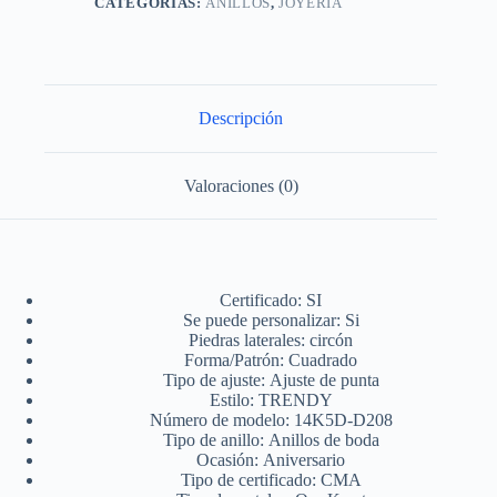
Oro
CATEGORÍAS:
ANILLOS
,
JOYERIA
14
quilates
para
mujer
cantidad
Descripción
Valoraciones (0)
Certificado: SI
Se puede personalizar:
Si
Piedras laterales:
circón
Forma/Patrón:
Cuadrado
Tipo de ajuste:
Ajuste de punta
Estilo:
TRENDY
Número de modelo:
14K5D-D208
Tipo de anillo:
Anillos de boda
Ocasión:
Aniversario
Tipo de certificado:
CMA