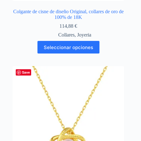
Colgante de cisne de diseño Original, collares de oro de
100% de 18K
114,88
€
Collares
,
Joyeria
Este
Seleccionar opciones
producto
tiene
múltiples
variantes.
Las
Save
opciones
se
pueden
elegir
en
la
página
de
producto