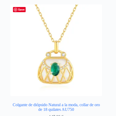
variantes.
Las
Save
opciones
se
pueden
elegir
en
la
página
de
producto
Colgante de diópsido Natural a la moda, collar de oro
de 18 quilates AU750