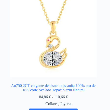
se
pueden
elegir
en
la
página
de
producto
Au750 2CT colgante de cisne moissanita 100% oro de
18K corte ovalado Topacio azul Natural
Rango
84,86
€
-
110,66
€
de
Collares
,
Joyeria
precios:
desde