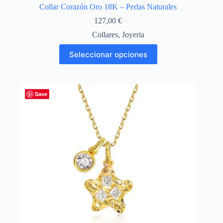
Collar Corazón Oro 18K – Perlas Naturales
127,00
€
Collares
,
Joyeria
Este
Seleccionar opciones
producto
tiene
múltiples
variantes.
Las
Save
opciones
se
pueden
elegir
en
la
página
de
producto