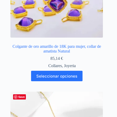
Colgante de oro amarillo de 18K para mujer, collar de
amatista Natural
85,14
€
Collares
,
Joyeria
Este
Seleccionar opciones
producto
tiene
múltiples
variantes.
Las
Save
opciones
se
pueden
elegir