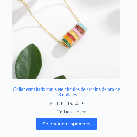
en
la
página
de
producto
Collar esmaltado con siete círculos de arcoíris de oro de
18 quilates
Rango
44,18
€
-
193,08
€
de
Collares
,
Joyeria
precios:
desde
Este
Seleccionar opciones
44,18 €
producto
hasta
tiene
193,08 €
múltiples