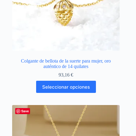
Colgante de bellota de la suerte para mujer, oro
auténtico de 14 quilates
93,16
€
Este
Seleccionar opciones
producto
tiene
múltiples
variantes.
Las
Save
opciones
se
pueden
elegir