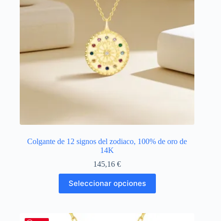
en
la
página
de
producto
Colgante de 12 signos del zodiaco, 100% de oro de
14K
145,16
€
Este
Seleccionar opciones
producto
tiene
múltiples
variantes.