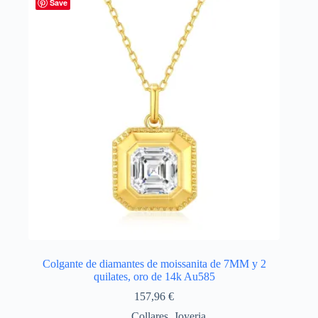
Las
Save
opciones
se
pueden
elegir
en
la
página
de
producto
Colgante de diamantes de moissanita de 7MM y 2
quilates, oro de 14k Au585
157,96
€
Collares
,
Joyeria