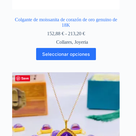
Colgante de moissanita de corazón de oro genuino de
18K
Rango
152,88
€
-
213,20
€
de
Collares
,
Joyeria
precios:
desde
Este
Seleccionar opciones
152,88 €
producto
hasta
tiene
213,20 €
múltiples
variantes.
Las
Save
opciones
se
pueden
elegir
en
la
página
de
producto