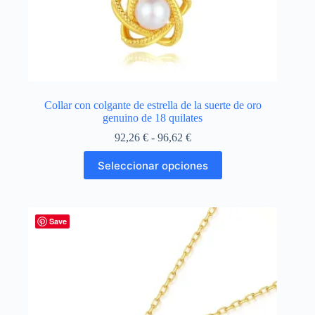
Collar con colgante de estrella de la suerte de oro
genuino de 18 quilates
Rango
92,26
€
-
96,62
€
de
Este
precios:
Seleccionar opciones
producto
desde
tiene
92,26 €
múltiples
hasta
variantes.
96,62 €
Las
Save
opciones
se
pueden
elegir
en
la
página