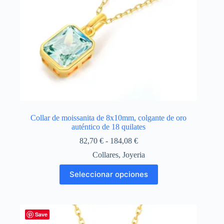
de
producto
Collar de moissanita de 8x10mm, colgante de oro
auténtico de 18 quilates
Rango
82,70
€
-
184,08
€
de
Collares
,
Joyeria
precios:
desde
Este
Seleccionar opciones
82,70 €
producto
hasta
tiene
184,08 €
múltiples
variantes.
Las
Save
opciones