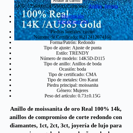
Añadir al carrito
diamantes
SKU:
3256809024753443
Categorías:
Anillos
,
Joyeria
de
moissanita
Descripción
en
Valoraciones (0)
oro
auténtico
Piedras laterales:
circón
de
Número de Certificado:
H212412074160
14k
Forma/Patrón:
Redondo
para
Tipo de ajuste:
Ajuste de punta
mujer
Estilo:
TRENDY
cantidad
Número de modelo:
14K5D-D115
Tipo de anillo:
Anillos de boda
Ocasión:
boda
Tipo de certificado:
CMA
Tipo de metales:
Oro Karat
Piedra principal:
moissanita
Género:
Mujeres
Peso del artículo:
0.73±0.15G
Anillo de moissanita de oro Real 100% 14k, 
anillos de compromiso de corte redondo con 
diamantes, 1ct, 2ct, 3ct, joyería de lujo para 