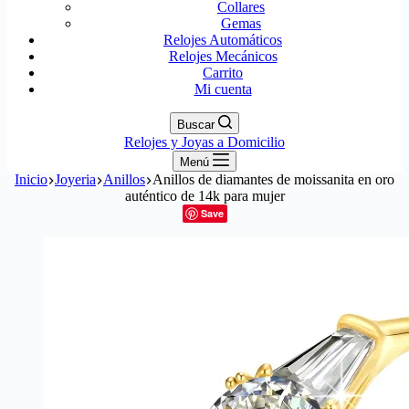
Collares
Gemas
Relojes Automáticos
Relojes Mecánicos
Carrito
Mi cuenta
Buscar
Relojes y Joyas a Domicilio
Menú
Inicio
Joyeria
Anillos
Anillos de diamantes de moissanita en oro
auténtico de 14k para mujer
Save