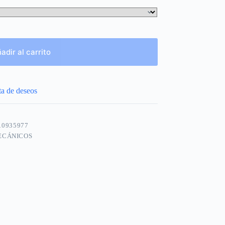
adir al carrito
sta de deseos
10935977
ECÁNICOS