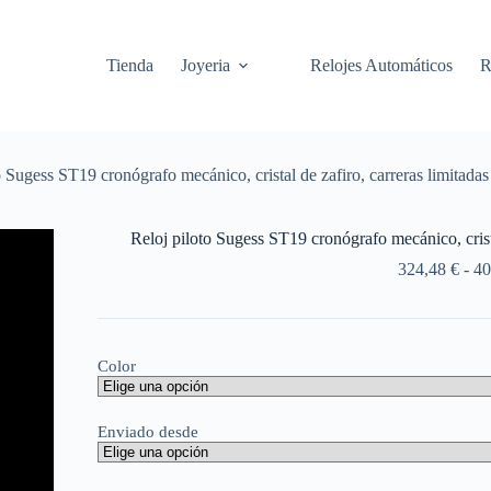
Saltar
al
contenido
Tienda
Joyeria
Relojes Automáticos
R
o Sugess ST19 cronógrafo mecánico, cristal de zafiro, carreras limitadas
Reloj piloto Sugess ST19 cronógrafo mecánico, crista
324,48
€
-
40
Color
Enviado desde