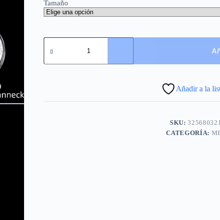
Tamaño
Reloj
piloto
Añ
Sugess
ST19
cronógrafo
mecánico,
Añadir a la li
cristal
de
zafiro,
carreras
SKU:
32568032
limitadas
militares
CATEGORÍA:
M
1963
cantidad