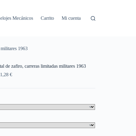
elojes Mecánicos
Carrito
Mi cuenta
 militares 1963
l de zafiro, carreras limitadas militares 1963
Rango
1,28
€
de
precios:
desde
324,48 €
hasta
401,28 €