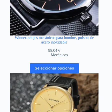
Winner-relojes mecánicos para hombre, pulsera de
acero inoxidable
98,04
€
Mecánicos
Este
Seleccionar opciones
producto
tiene
múltiples
variantes.
Las
opciones
se
pueden
elegir
en