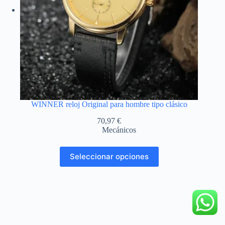
la
página
de
producto
WINNER reloj Original para hombre tipo clásico
70,97
€
Mecánicos
Este
Seleccionar opciones
producto
tiene
múltiples
variantes.
Las
opciones
se
pueden