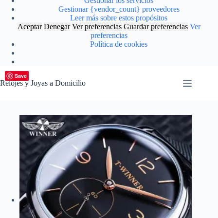
Gestionar los servicios
Gestionar {vendor_count} proveedores
Leer más sobre estos propósitos
Aceptar
Denegar
Ver preferencias
Guardar preferencias
Ver
preferencias
Política de cookies
Saltar
Save
Save
al
Relojes y Joyas a Domicilio
contenido