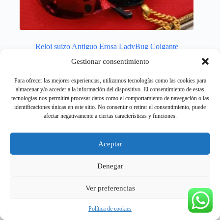
Reloj suizo Antiguo Erosa LadyBug Colgante
60,00
€
90,00
€
Gestionar consentimiento
El
El
precio
precio
Collares
,
Joyeria
,
Mecánicos
Para ofrecer las mejores experiencias, utilizamos tecnologías como las cookies para
original
actual
almacenar y/o acceder a la información del dispositivo. El consentimiento de estas
era:
es:
Añadir al carrito
tecnologías nos permitirá procesar datos como el comportamiento de navegación o las
90,00 €.
60,00 €.
identificaciones únicas en este sitio. No consentir o retirar el consentimiento, puede
afectar negativamente a ciertas características y funciones.
Aceptar
Denegar
Ver preferencias
Copyright © 2026 - RELOJESDOMICILIO.COM - 📦
Envíos GRATIS en 24 h a toda España | Contra reembolso
Política de cookies
disponible