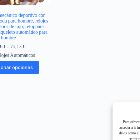
mecánico deportivo con
moda para hombre, relojes
ior de lujo, reloj para
squeleto automático para
hombre
Rango
36
€
-
75,13
€
de
lojes Automáticos
precios:
desde
Este
ionar opciones
73,36 €
producto
hasta
tiene
75,13 €
múltiples
variantes.
Las
opciones
se
pueden
elegir
en
Para ofrece
la
acceder a la i
página
datos como el 
de
retirar 