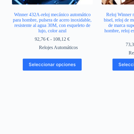
Winner 432A-reloj mecánico automático
Reloj Winner 
para hombre, pulsera de acero inoxidable,
bisel, reloj de 
resistente al agua 30M, con esqueleto de
de marca super
lujo, color azul
hombre, reloj e
Rango
92,76
€
-
108,12
€
de
73,
Relojes Automáticos
precios:
Re
desde
92,76 €
Este
Seleccionar opciones
Selecc
hasta
producto
108,12 €
tiene
múltiples
variantes.
Las
opciones
se
pueden
elegir
en
la
página
de