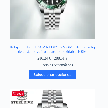
Reloj de pulsera PAGANI DESIGN GMT de lujo, reloj
de cristal de zafiro de acero inoxidable 100M
Rango
286,24
€
-
288,61
€
de
Relojes Automáticos
precios:
desde
Este
Seleccionar opciones
286,24 €
producto
hasta
tiene
288,61 €
múltiples
variantes.
Las
Save
opciones
se
pueden