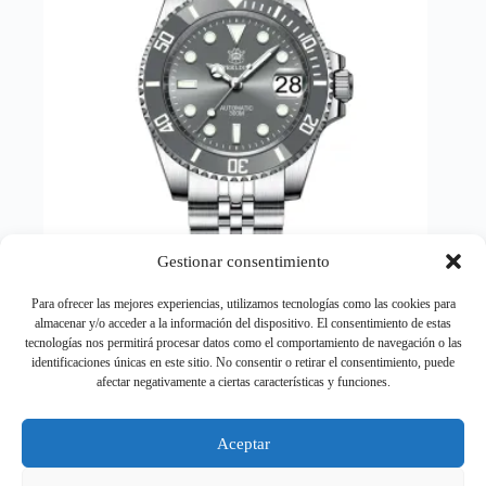
elegir
en
la
página
de
producto
Gestionar consentimiento
Para ofrecer las mejores experiencias, utilizamos tecnologías como las cookies para
almacenar y/o acceder a la información del dispositivo. El consentimiento de estas
STEELDIVE SD1953 Water Ghost bisel cerámico
tecnologías nos permitirá procesar datos como el comportamiento de navegación o las
espejo de zafiro luminoso suizo NH35 movimiento
identificaciones únicas en este sitio. No consentir o retirar el consentimiento, puede
buceo 30Bar reloj mecánico impermeable
afectar negativamente a ciertas características y funciones.
Rango
200,69
€
-
260,42
€
de
Relojes Automáticos
precios:
Aceptar
desde
Este
Seleccionar opciones
200,69 €
producto