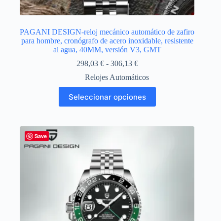
PAGANI DESIGN-reloj mecánico automático de zafiro
para hombre, cronógrafo de acero inoxidable, resistente
al agua, 40MM, versión V3, GMT
Rango
298,03
€
-
306,13
€
de
Relojes Automáticos
precios:
desde
Este
Seleccionar opciones
298,03 €
producto
hasta
tiene
306,13 €
múltiples
variantes.
Las
Save
opciones
se
pueden
elegir
en
la
página
de
producto