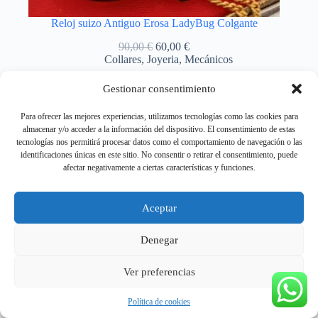
Reloj suizo Antiguo Erosa LadyBug Colgante
El
El
90,00
€
60,00
€
precio
precio
Collares
,
Joyeria
,
Mecánicos
original
actual
era:
es:
Gestionar consentimiento
Añadir al carrito
90,00 €.
60,00 €.
Para ofrecer las mejores experiencias, utilizamos tecnologías como las cookies para
almacenar y/o acceder a la información del dispositivo. El consentimiento de estas
tecnologías nos permitirá procesar datos como el comportamiento de navegación o las
identificaciones únicas en este sitio. No consentir o retirar el consentimiento, puede
afectar negativamente a ciertas características y funciones.
Aceptar
Denegar
Ver preferencias
Copyright © 2026 - RELOJESDOMICILIO.COM - 📦
Envíos GRATIS en 24 h a toda España | Contra reembolso
Política de cookies
disponible