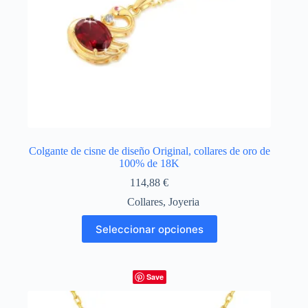
Colgante de cisne de diseño Original, collares de oro de
100% de 18K
114,88
€
Collares
,
Joyeria
Este
Seleccionar opciones
producto
tiene
múltiples
variantes.
Save
Las
opciones
se