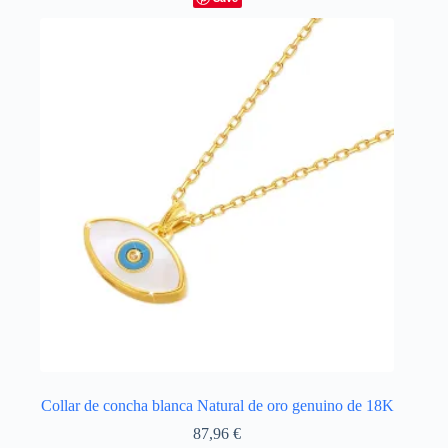
Las
opciones
se
pueden
elegir
en
la
página
de
producto
Collar de concha blanca Natural de oro genuino de 18K
87,96
€