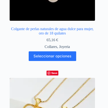
Colgante de perlas naturales de agua dulce para mujer,
oro de 18 quilates
65,16
€
Collares
,
Joyeria
Este
Seleccionar opciones
producto
tiene
múltiples
variantes.
Save
Las
opciones
se
pueden
elegir
en
la
página