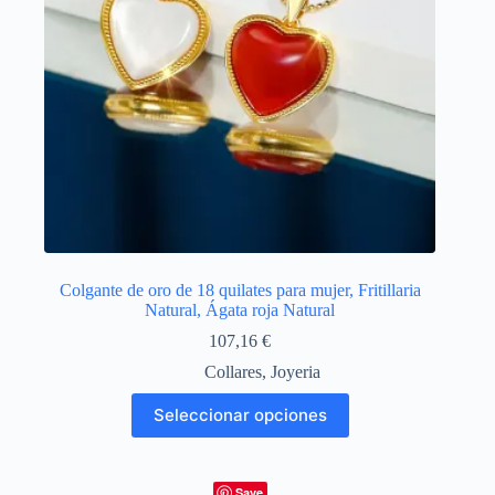
de
producto
Colgante de oro de 18 quilates para mujer, Fritillaria
Natural, Ágata roja Natural
107,16
€
Collares
,
Joyeria
Este
Seleccionar opciones
producto
tiene
múltiples
variantes.
Save