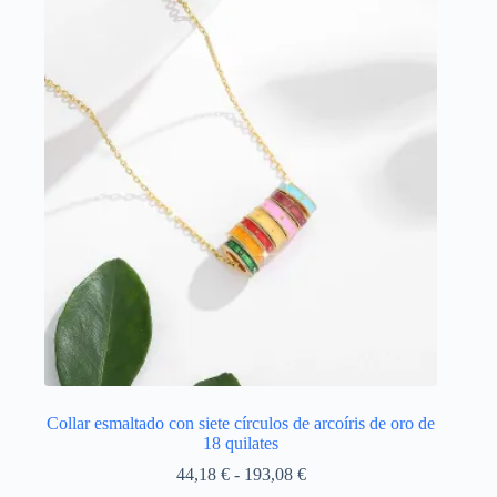
se
pueden
elegir
en
la
página
de
producto
Collar esmaltado con siete círculos de arcoíris de oro de
18 quilates
Rango
44,18
€
-
193,08
€
de