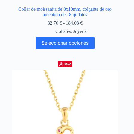
Collar de moissanita de 8x10mm, colgante de oro
auténtico de 18 quilates
Rango
82,70
€
-
184,08
€
de
Collares
,
Joyeria
precios:
desde
Este
Seleccionar opciones
82,70 €
producto
hasta
tiene
184,08 €
múltiples
variantes.
Save
Las
opciones
se
pueden
elegir
en
la
página
de
producto