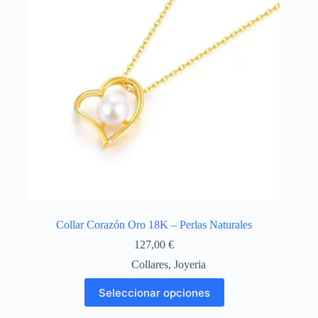
en
la
página
de
producto
Collar Corazón Oro 18K – Perlas Naturales
127,00
€
Collares
,
Joyeria
Este
Seleccionar opciones
producto
tiene