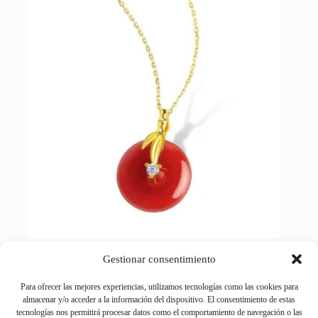
se
pueden
elegir
en
la
página
de
producto
Gestionar consentimiento
Colgante Oro 18k Ágata Roja – Joyería Mujer
51,56
€
Para ofrecer las mejores experiencias, utilizamos tecnologías como las cookies para
almacenar y/o acceder a la información del dispositivo. El consentimiento de estas
Collares
,
Joyeria
tecnologías nos permitirá procesar datos como el comportamiento de navegación o las