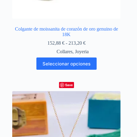
Colgante de moissanita de corazón de oro genuino de
18K
Rango
152,88
€
-
213,20
€
de
Collares
,
Joyeria
precios:
desde
Este
Seleccionar opciones
152,88 €
producto
hasta
tiene
213,20 €
múltiples
variantes.
Save
Las
opciones
se
pueden
elegir
en
la
página
de
producto