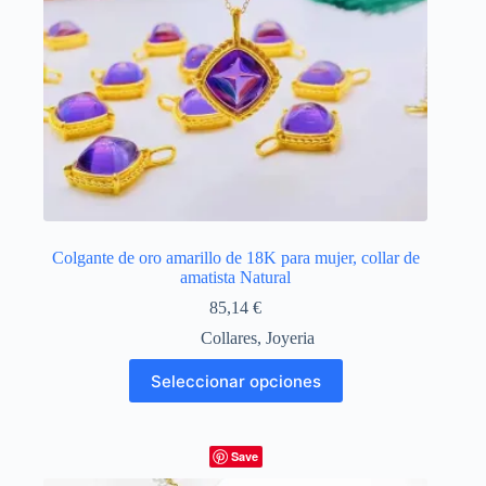
Colgante de oro amarillo de 18K para mujer, collar de
amatista Natural
85,14
€
Collares
,
Joyeria
Este
Seleccionar opciones
producto
tiene
múltiples
variantes.
Save
Las
opciones