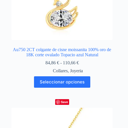
Au750 2CT colgante de cisne moissanita 100% oro de
18K corte ovalado Topacio azul Natural
Rango
84,86
€
-
110,66
€
de
Collares
,
Joyeria
precios:
desde
Este
Seleccionar opciones
84,86 €
producto
hasta
tiene
110,66 €
múltiples
variantes.
Save
Las
opciones
se
pueden
elegir