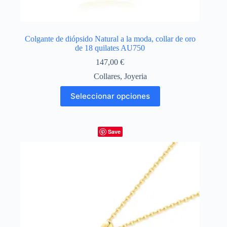
Colgante de diópsido Natural a la moda, collar de oro
de 18 quilates AU750
147,00
€
Collares
,
Joyeria
Este
Seleccionar opciones
producto
tiene
múltiples
variantes.
Save
Las
opciones
se
pueden
elegir
en
la
página
de
producto