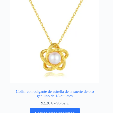
pueden
elegir
en
la
página
de
producto
Collar con colgante de estrella de la suerte de oro
genuino de 18 quilates
Rango
92,26
€
-
96,62
€
de
Este
precios: