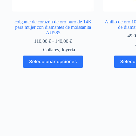
colgante de corazón de oro puro de 14K
Anillo de oro 1
para mujer con diamantes de moissanita
de diama
AU585
49,
Rango
110,00
€
-
140,00
€
de
Collares
,
Joyeria
precios:
desde
Este
Seleccionar opciones
Selecc
110,00 €
producto
hasta
tiene
140,00 €
múltiples
variantes.
Las
opciones
se
pueden
elegir
en
la
página
de
producto