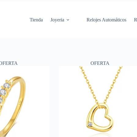
Saltar
al
contenido
Tienda
Joyeria
Relojes Automáticos
R
OFERTA
OFERTA