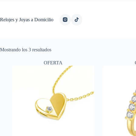
Relojes y Joyas a Domicilio
Ordenado
Mostrando los 3 resultados
por
los
OFERTA
últimos