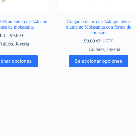
00% auténtico de 14k con
Colgante de oro de 14k quilates y
ntes de moissanita
diamante Moissanita con forma de
corazón.
Rango
00
€
-
99,00
€
de
90,00
€
142,77
€
El
El
Anillos
,
Joyeria
precios:
precio
precio
Collares
,
Joyeria
desde
original
actual
49,00 €
Este
Este
era:
es:
ionar opciones
Seleccionar opciones
hasta
producto
producto
142,77 €.
90,00 €.
99,00 €
tiene
tiene
múltiples
múltiples
variantes.
variantes.
Las
Las
opciones
opciones
se
se
pueden
pueden
elegir
elegir
en
en
la
la
página
página
de
de
producto
producto