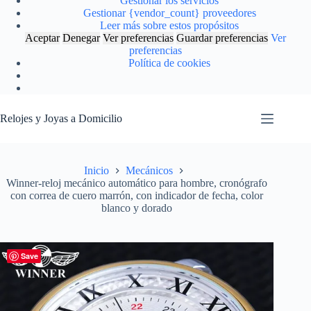
Gestionar los servicios
Gestionar {vendor_count} proveedores
Leer más sobre estos propósitos
Aceptar
Denegar
Ver preferencias
Guardar preferencias
Ver
preferencias
Política de cookies
Saltar
al
Relojes y Joyas a Domicilio
contenido
Inicio
Mecánicos
Winner-reloj mecánico automático para hombre, cronógrafo
con correa de cuero marrón, con indicador de fecha, color
blanco y dorado
Save