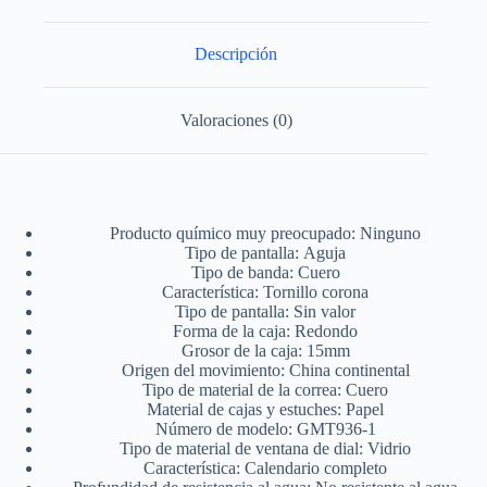
de
fecha,
color
Descripción
blanco
y
dorado
Valoraciones (0)
cantidad
Producto químico muy preocupado:
Ninguno
Tipo de pantalla:
Aguja
Tipo de banda:
Cuero
Característica:
Tornillo corona
Tipo de pantalla:
Sin valor
Forma de la caja:
Redondo
Grosor de la caja:
15mm
Origen del movimiento:
China continental
Tipo de material de la correa:
Cuero
Material de cajas y estuches:
Papel
Número de modelo:
GMT936-1
Tipo de material de ventana de dial:
Vidrio
Característica:
Calendario completo