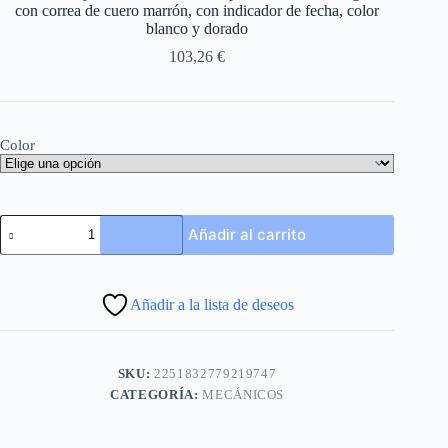
con correa de cuero marrón, con indicador de fecha, color
blanco y dorado
103,26
€
Color
Winner-
Añadir al carrito
reloj
mecánico
automático
para
Añadir a la lista de deseos
hombre,
cronógrafo
con
correa
SKU:
2251832779219747
de
cuero
CATEGORÍA:
MECÁNICOS
marrón,
con
indicador