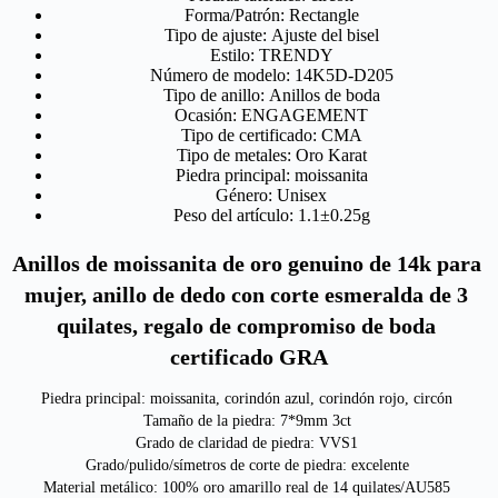
Forma/Patrón:
Rectangle
Tipo de ajuste:
Ajuste del bisel
Estilo:
TRENDY
Número de modelo:
14K5D-D205
Tipo de anillo:
Anillos de boda
Ocasión:
ENGAGEMENT
Tipo de certificado:
CMA
Tipo de metales:
Oro Karat
Piedra principal:
moissanita
Género:
Unisex
Peso del artículo:
1.1±0.25g
Anillos de moissanita de oro genuino de 14k para 
mujer, anillo de dedo con corte esmeralda de 3 
quilates, regalo de compromiso de boda 
certificado GRA
Piedra principal: moissanita, corindón azul, corindón rojo, circón 
Tamaño de la piedra: 7*9mm 3ct 
Grado de claridad de piedra: VVS1 
Grado/pulido/símetros de corte de piedra: excelente 
Material metálico: 100% oro amarillo real de 14 quilates/AU585 