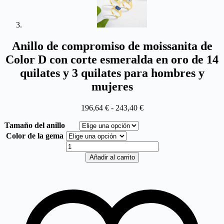
Anillo de compromiso de moissanita de
Color D con corte esmeralda en oro de 14
quilates y 3 quilates para hombres y
mujeres
Rango
196,64
€
-
243,40
€
de
Tamaño del anillo
precios:
desde
Color de la gema
196,64 €
Anillo
hasta
de
Añadir al carrito
243,40 €
compromiso
de
moissanita
de
Color
D
con