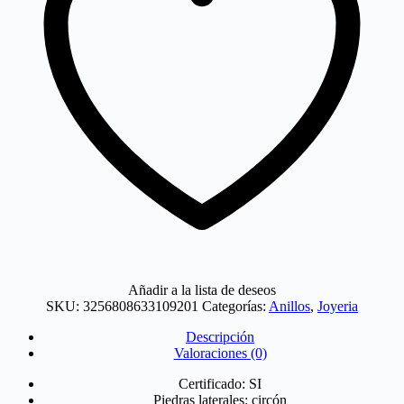
corte
esmeralda
en
oro
de
14
quilates
y
3
quilates
para
hombres
y
mujeres
cantidad
Añadir a la lista de deseos
SKU:
3256808633109201
Categorías:
Anillos
,
Joyeria
Descripción
Valoraciones (0)
Certificado: SI
Piedras laterales:
circón